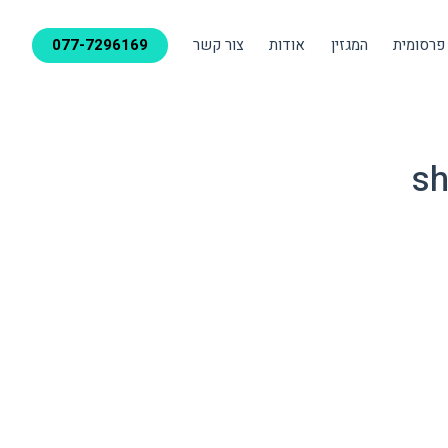
פרסומית
המגזין
אודות
צור קשר
077-7296169
sh