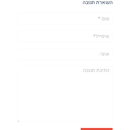
השארת תגובה
שם:*
אימייל*
אתר:
תגובה