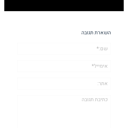
השארת תגובה
שם:*
אימייל*
אתר:
תגובה