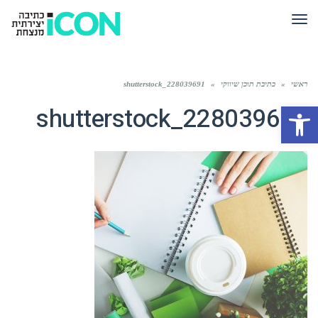
תפריט
ראשי
»
כתיבת תוכן שיווקי
»
shutterstock_228039691
פתח סרגל נגישות
shutterstock_228039691