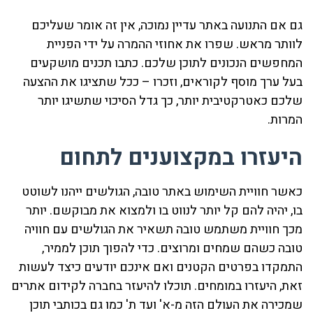
גם אם התנועה באתר עדיין נמוכה, אין זה אומר שעליכם
לוותר מראש. שפרו את אחוזי ההמרה על ידי הפניית
המחפשים הנכונים לתוכן שלכם. כתבו תכנים מושקעים
בעל ערך מוסף לקוראים, וזכרו – ככל שתציגו את ההצעה
שלכם כאטרקטיבית יותר, כך גדל הסיכוי שתשיגו יותר
המרות.
היעזרו במקצוענים לתחום
כאשר חוויית השימוש באתר טובה, הגולשים ייהנו לשוטט
בו, יהיה להם קל יותר לנווט בו ולמצוא את מבוקשם. יותר
מכך חוויית משתמש טובה תשאיר את הגולשים עם חוויה
טובה כשהם שמחים ומרוצים. כדי להפוך תוכן לממיר,
התמקדו בפרטים הקטנים ואם אינכם יודעים כיצד לעשות
זאת, היעזרו במומחים. תוכלו להיעזר בחברה לקידום אתרים
שמכירה את העולם הזה מ-א' ועד ת' כמו גם בכותבי תוכן