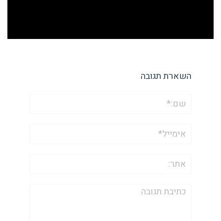
השארת תגובה
שם:*
אימייל*
אתר:
תגובה