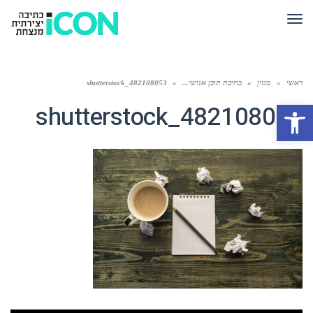
תפריט
ראשי
»
מגזין
»
כתיבת תוכן אנושי...
»
shutterstock_482108053
פתח סרגל נגישות
shutterstock_482108053