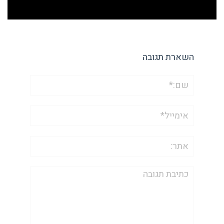
השארת תגובה
שם:*
אימייל*
אתר:
תגובה