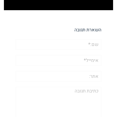
השארת תגובה
שם:*
אימייל*
אתר:
תגובה