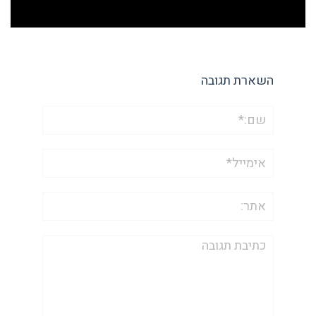
השארת תגובה
שם:*
אימייל*
אתר:
תגובה