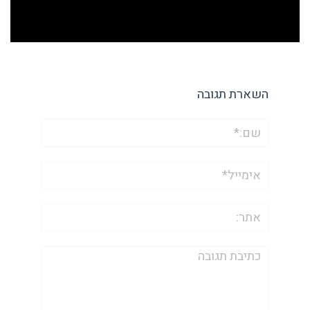
השארת תגובה
שם:*
אימייל*
אתר:
תגובה