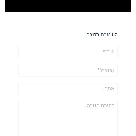
השארת תגובה
שם:*
אימייל*
אתר:
תגובה