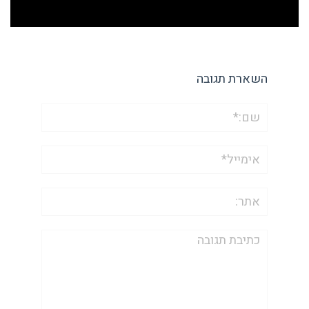
השארת תגובה
שם:*
אימייל*
אתר:
תגובה