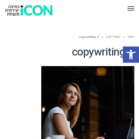
תפריט
ראשי
»
קופירייטינג
»
copywriting-2
פתח סרגל נגישות
copywriting-2