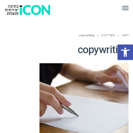
תפריט
ראשי
»
קופירייטינג
»
copywriting
פתח סרגל נגישות
copywriting