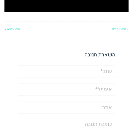
« פוסט קודם
פוסט הבא »
השארת תגובה
שם:*
אימייל*
אתר:
תגובה